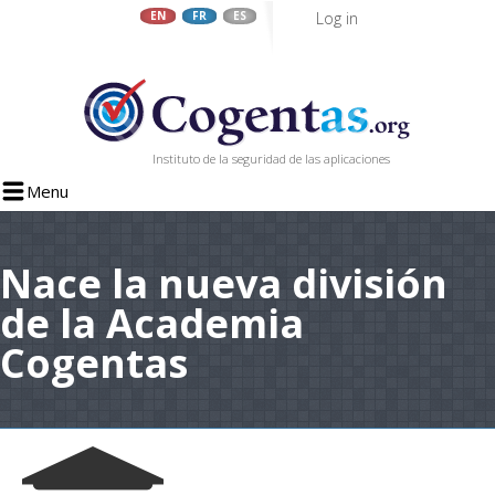
Log in
EN
FR
ES
Skip
to
main
content
Instituto de la seguridad de las aplicaciones
Menu
Nace la nueva división
de la Academia
Cogentas