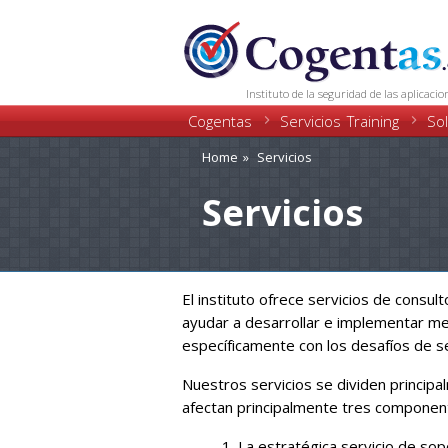
Instituto de la seguridad de las aplicacio
Cogentas
Training
Servicios
So
Home
Servicios
Servicios
El instituto ofrece servicios de consu
ayudar a desarrollar e implementar m
específicamente con los desafíos de se
Nuestros servicios se dividen principa
afectan principalmente tres componen
La estratégica servicio de so