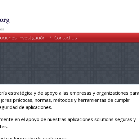
Skip
to
main
content
nes
Investigación
luciones
Contact us
ltoría estratégica y de apoyo a las empresas y organizaciones par
ejores prácticas, normas, métodos y herramientas de cumplir
guridad de aplicaciones.
lmente en el apoyo de nuestras aplicaciones solutions seguras y
tes:
porte y formación de profesores.