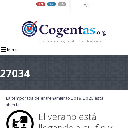
Log in
EN
FR
ES
Skip
to
main
content
Instituto de la seguridad de las aplicaciones
Menu
27034
La temporada de entrenamiento 2019-2020 está
abierta
El verano está
llegando a su fin y