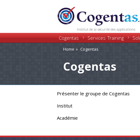
Institut de la sécurité des applications
Cogentas
Training
Services
Sol
Home
Cogentas
Cogentas
Présenter le groupe de Cogentas
Institut
Académie